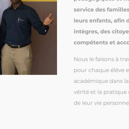
service des famille
leurs enfants, afin 
intègres, des citoy
compétents et acco
Nous le faisons à tr
pour chaque élève et
académique dans la 
vérité et la pratiq
de leur vie personnell