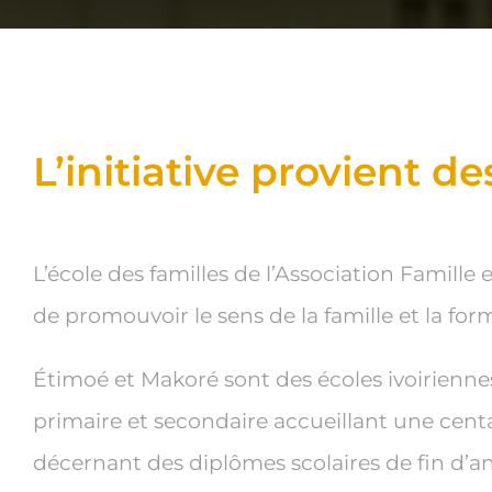
L’initiative provient d
L’école des familles de l’Association Famille
de promouvoir le sens de la famille et la for
Étimoé et Makoré sont des écoles ivoirienn
primaire et secondaire accueillant une centa
décernant des diplômes scolaires de fin d’a