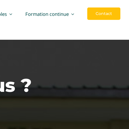
les
Formation continue
Contact
s ?