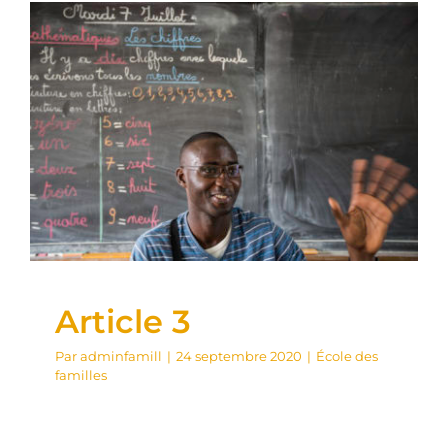
Article 3
École des familles
Article 3
Par
adminfamill
|
24 septembre 2020
|
École des
familles