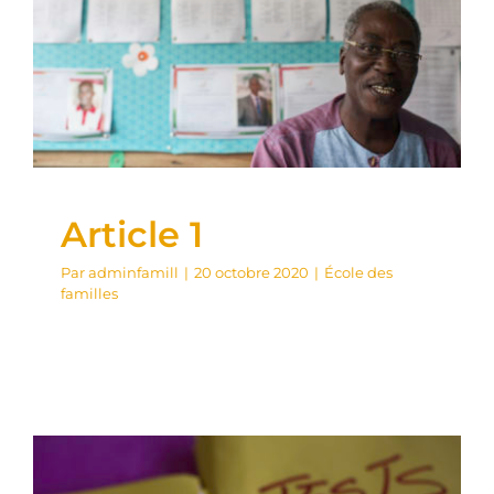
Article 1
École des familles
Conférence
Cours d’orientation familliale
Article 1
Par
adminfamill
|
20 octobre 2020
|
École des
familles