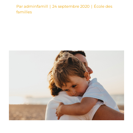
Par
adminfamill
|
24 septembre 2020
|
École des
familles
How to talk to
children about the
news
École des familles