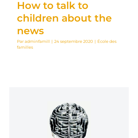
How to talk to
children about the
news
Par
adminfamill
|
24 septembre 2020
|
École des
familles
How couples can
avoid holiday conflict
over money